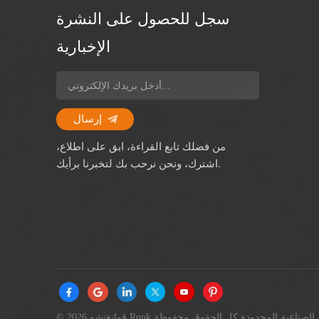
سجل للحصول على النشرة
الإخبارية
إرسال
من فضلك تابع القراءة، ابق على اطلاع،
اشترك، ونحن نرحب بك لتخبرنا برأيك.
© 2026 قوانغتشو Runk الصناعية المحدودة كل الحقوق محفوظة.