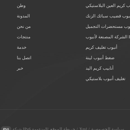
ب كريم العين البلاستيكي
وطن
بوب قضيب سبائك الزنك
المدونة
بوب مستحضرات التجميل
من نحن
 لأنبوب PE
منتجات
أنبوب تغليف كريم
خدمة
ضغط أنبوب لينة
اتصل بنا
أنابيب كريم اليد
خبر
تغليف أنبوب بلاستيكي
سياسة الخصوصية
Xml
خريطة الموقع
/
/
/
شبكة IPv6 المدعومة