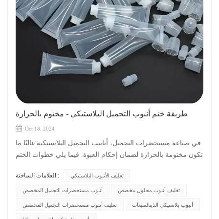
منتجات العناية بالعين من خلال التطبيق الدقيق، والحفاظ على
نضارة المنتج، وسهولة الحمل، وتقليل خطر التلوث المتبادل. رانك:
نحن مصنع تغليف الأنابيب البلاستيكية في الصين. المورد المحترف
لتغليف الأنبوب البلاستيكي ، يقدم أنبوبًا بلاستيكيًا عالي الجودة بسعر
المصنع! الاستفسار الآن! info@runkgroup.com
طريقة ختم أنبوب التجميل البلاستيكي - مختوم بالحرارة
Oct 18, 2024
في صناعة مستحضرات التجميل، أنابيب التجميل البلاستيكية غالبًا ما
تكون مختومة بالحرارة لضمان إحكام العبوة. فيما يلي خطوات الختم
ل أنابيب التجميل البلاستيكية: 1. تحضير أنابيب التجميل البلاستيكية
العلامات الساخنة :
تغليف الأنبوب البلاستيكي
والحشوات: أولاً، تعبئة المنتج التجميلي في الأنابيب التجميلية
البلاستيكية، مع التأكد من أن جودة وكمية الحشوة تلبي المتطلبات.
تغليف أنبوب محلول مخصص
أنبوب مستحضرات التجميل المخصص
قد يتضمن ذلك استخدام معدات آلية أو التشغيل اليدوي.2. سخن
أنبوب بلاستيكي الذينالمبيعات
تغليف أنبوب مستحضرات التجميل المخصص
أنابيب التجميل البلاستيكية: قبل عملية الختم، عادة ما يكون من