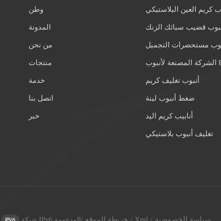
ب كريم العين البلاستيكي
وطن
بوب قضيب سبائك الزنك
المدونة
بوب مستحضرات التجميل
من نحن
 لأنبوب PE
منتجات
أنبوب تغليف كريم
خدمة
ضغط أنبوب لينة
اتصل بنا
أنابيب كريم اليد
خبر
تغليف أنبوب بلاستيكي
سياسة الخصوصية
Xml
خريطة الموقع
/
/
/
شبكة IPv6 المدعومة