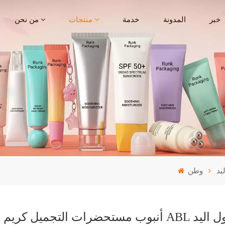
خبر
المدونة
خدمة
منتجات
من نحن
وطن
A مخصص لغسول اليد