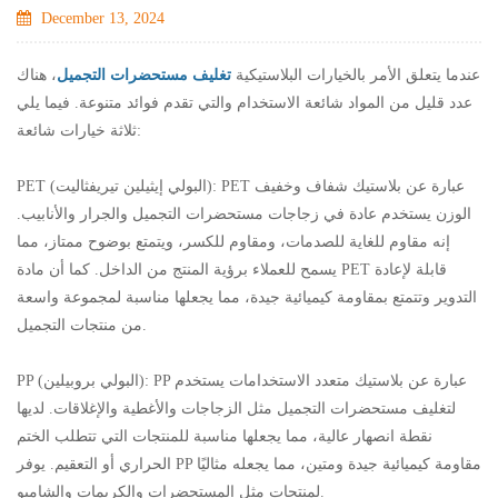
December 13, 2024
عندما يتعلق الأمر بالخيارات البلاستيكية
تغليف مستحضرات التجميل
، هناك
عدد قليل من المواد شائعة الاستخدام والتي تقدم فوائد متنوعة. فيما يلي
ثلاثة خيارات شائعة:
PET (البولي إيثيلين تيريفثاليت): PET عبارة عن بلاستيك شفاف وخفيف
الوزن يستخدم عادة في زجاجات مستحضرات التجميل والجرار والأنابيب.
إنه مقاوم للغاية للصدمات، ومقاوم للكسر، ويتمتع بوضوح ممتاز، مما
يسمح للعملاء برؤية المنتج من الداخل. كما أن مادة PET قابلة لإعادة
التدوير وتتمتع بمقاومة كيميائية جيدة، مما يجعلها مناسبة لمجموعة واسعة
من منتجات التجميل.
PP (البولي بروبيلين): PP عبارة عن بلاستيك متعدد الاستخدامات يستخدم
لتغليف مستحضرات التجميل مثل الزجاجات والأغطية والإغلاقات. لديها
نقطة انصهار عالية، مما يجعلها مناسبة للمنتجات التي تتطلب الختم
الحراري أو التعقيم. يوفر PP مقاومة كيميائية جيدة ومتين، مما يجعله مثاليًا
لمنتجات مثل المستحضرات والكريمات والشامبو.