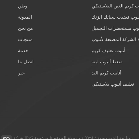
ب كريم العين البلاستيكي
وطن
بوب قضيب سبائك الزنك
المدونة
بوب مستحضرات التجميل
من نحن
 لأنبوب PE
منتجات
أنبوب تغليف كريم
خدمة
ضغط أنبوب لينة
اتصل بنا
أنابيب كريم اليد
خبر
تغليف أنبوب بلاستيكي
سياسة الخصوصية
Xml
خريطة الموقع
/
/
/
شبكة IPv6 المدعومة