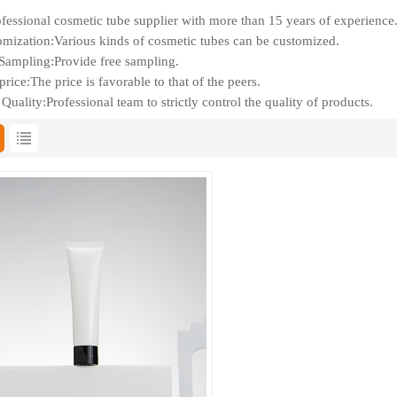
fessional cosmetic tube supplier with more than 15 years of experience
mization:Various kinds of cosmetic tubes can be customized.
Sampling:Provide free sampling.
rice:The price is favorable to that of the peers.
Quality:Professional team to strictly control the quality of products.