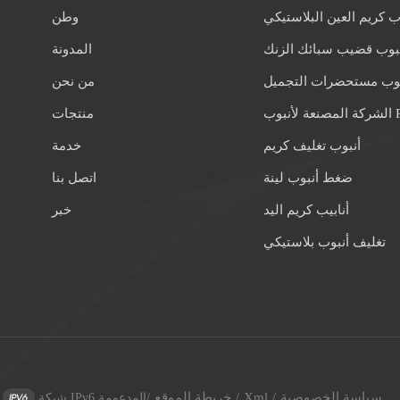
ب كريم العين البلاستيكي
وطن
بوب قضيب سبائك الزنك
المدونة
بوب مستحضرات التجميل
من نحن
 لأنبوب PE
منتجات
أنبوب تغليف كريم
خدمة
ضغط أنبوب لينة
اتصل بنا
أنابيب كريم اليد
خبر
تغليف أنبوب بلاستيكي
سياسة الخصوصية
Xml
خريطة الموقع
/
/
/
شبكة IPv6 المدعومة