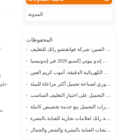
ภาษาไทย
المدونة
العربية
Indonesian
المحفوظات
المعدات الأصلية (OEM) وتصميمها (ODM) لعلامات التجميل التجارية والعلامات التجارية الخاصة والموزعين في جميع أنحاء العالم.
مصنعي أنابيب مستحضرات التجميل في الصين: شركة قوانغتشو رانك للتغليف
ستشارك شركة رانك في معرض إندو بيوتي إكسبو 2026 في إندونيسيا
لماذا تختارين منتج رانك الرائج؟ أداة تدليك بالاهتزازات الكهربائية الدقيقة، أنبوب كريم العين
ت
أنابيب تغليف مستحضرات التجميل المستدامة من رانك فاكتوري لصناعة تجميل أكثر مراعاة للبيئة
حلول
كيف تساعد شركة رانك ماركات التجميل على اختيار التغليف المناسب
مصنع موثوق لتغليف مستحضرات التجميل مع خدمة تخصيص كاملة
من
أنابيب تغليف بلاستيكية مخصصة لمستحضرات التجميل من شركة رانك لعلامات تجارية للعناية بالبشرة
حلول تغليف متكاملة لمنتجات العناية بالبشرة والشعر والجمال