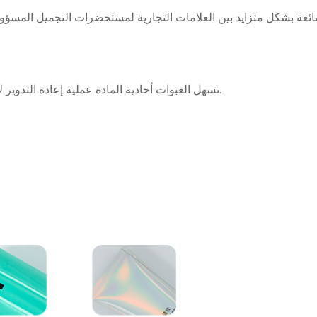
تسهل العبوات أحادية المادة عملية إعادة التدوير لأن جسم الأنبوب ومكوناته مصممة باستخدام مواد متوافقة.