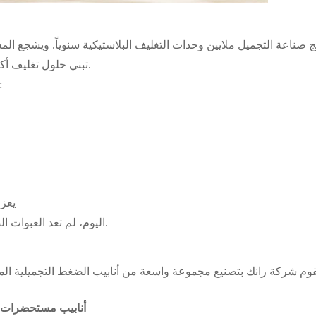
تج صناعة التجميل ملايين وحدات التغليف البلاستيكية سنوياً. ويشجع ال
تبني حلول تغليف أكثر استدامة تقلل من النفايات وتحسن إمكانية إعادة التدوير.
توفر عبوات مستحضرات التجميل المستدامة م
يعزز
اليوم، لم تعد العبوات الصديقة للبيئة مجرد موضة عابرة، بل أصبحت ميزة تنافسية.
أنابيب مستحضرات الت