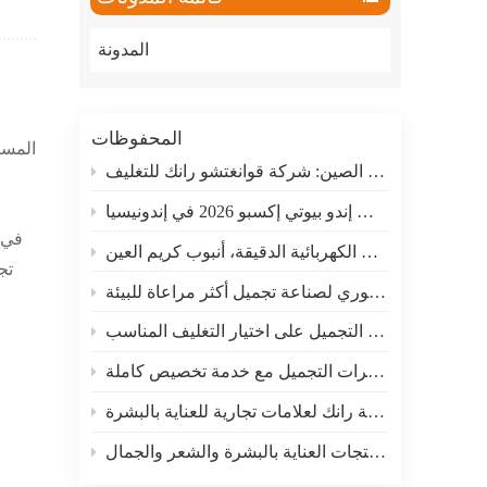
ภาษาไทย
المدونة
العربية
Indonesian
المحفوظات
المست
مصنعي أنابيب مستحضرات التجميل في الصين: شركة قوانغتشو رانك للتغليف
ستشارك شركة رانك في معرض إندو بيوتي إكسبو 2026 في إندونيسيا
في 
لماذا تختارين منتج رانك الرائج؟ أداة تدليك بالاهتزازات الكهربائية الدقيقة، أنبوب كريم العين
تج
أنابيب تغليف مستحضرات التجميل المستدامة من رانك فاكتوري لصناعة تجميل أكثر مراعاة للبيئة
كيف تساعد شركة رانك ماركات التجميل على اختيار التغليف المناسب
مصنع موثوق لتغليف مستحضرات التجميل مع خدمة تخصيص كاملة
أنابيب تغليف بلاستيكية مخصصة لمستحضرات التجميل من شركة رانك لعلامات تجارية للعناية بالبشرة
حلول تغليف متكاملة لمنتجات العناية بالبشرة والشعر والجمال