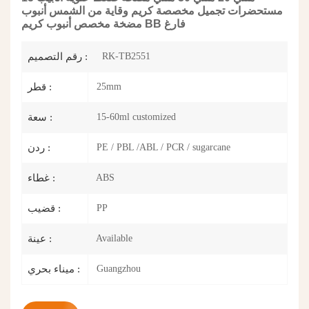
مستحضرات تجميل مخصصة كريم وقاية من الشمس أنبوب
مضخة مخصص أنبوب كريم BB فارغ
RK-TB2551
رقم التصميم :
25mm
قطر :
15-60ml customized
سعة :
PE / PBL /ABL / PCR / sugarcane
ردن :
ABS
غطاء :
PP
قضيب :
Available
عينة :
Guangzhou
ميناء بحري :