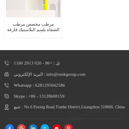
مرطب مخصص مرطب
الشفاه بلسم البلاستيك فارغة
ضغط أنبوب مع قضيب
تل : +86 - 020 2913 1180
البريد الإلكتروني : info@runkgroup.com
Whatsapp : 6281295042586
Skype : +86 - 13128608159
جمع : No.6 Puxing Road,Tianhe District,Guangzhou 510660, China