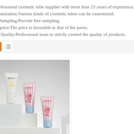
fessional cosmetic tube supplier with more than 15 years of experience
mization:Various kinds of cosmetic tubes can be customized.
Sampling:Provide free sampling.
rice:The price is favorable to that of the peers.
Quality:Professional team to strictly control the quality of products.