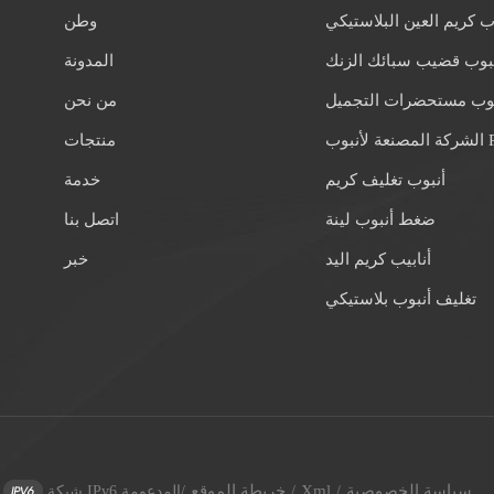
ب كريم العين البلاستيكي
وطن
بوب قضيب سبائك الزنك
المدونة
بوب مستحضرات التجميل
من نحن
 لأنبوب PE
منتجات
أنبوب تغليف كريم
خدمة
ضغط أنبوب لينة
اتصل بنا
أنابيب كريم اليد
خبر
تغليف أنبوب بلاستيكي
سياسة الخصوصية
Xml
خريطة الموقع
/
/
/
شبكة IPv6 المدعومة