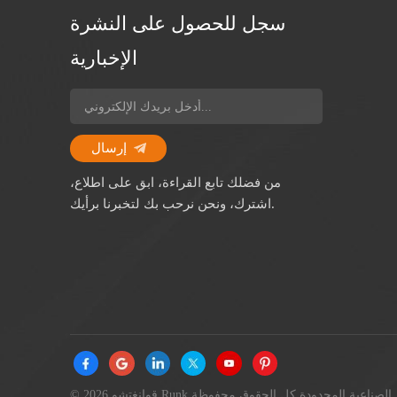
سجل للحصول على النشرة
الإخبارية
إرسال
من فضلك تابع القراءة، ابق على اطلاع،
اشترك، ونحن نرحب بك لتخبرنا برأيك.
© 2026 قوانغتشو Runk الصناعية المحدودة كل الحقوق محفوظة.