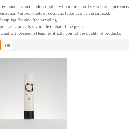
fessional cosmetic tube supplier with more than 15 years of experience
mization:Various kinds of cosmetic tubes can be customized.
Sampling:Provide free sampling.
rice:The price is favorable to that of the peers.
Quality:Professional team to strictly control the quality of products.