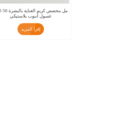
D30 50 مل مخصص كريم ا
غسول أنبوب بلاستيكي
إقرأ المزيد