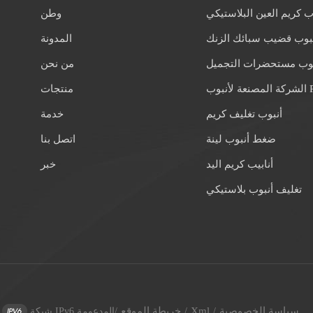
ب كريم العين البلاستيكي
وطن
بوب قضيب سبائك الزنك
المدونة
بوب مستحضرات التجميل
من نحن
 لأنبوب PE
منتجات
أنبوب تغليف كريم
خدمة
ضغط أنبوب لينة
اتصل بنا
أنابيب كريم اليد
خبر
تغليف أنبوب بلاستيكي
سياسة الخصوصية
Xml
خريطة الموقع
/
/
/
شبكة IPv6 المدعومة