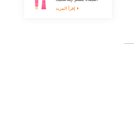
فارغة ضغط أنبوب مع
قضيب
إقرأ المزيد