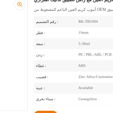
 مع أداة تطبيق
RK-TB1994
رقم التصميم :
19mm
قطر :
5-30ml
سعة :
PE / PBL /ABL / PCR 
ردن :
ABS
غطاء :
Zinc Alloy/Customiz
قضيب :
Available
عينة :
Guangzhou
ميناء بحري :