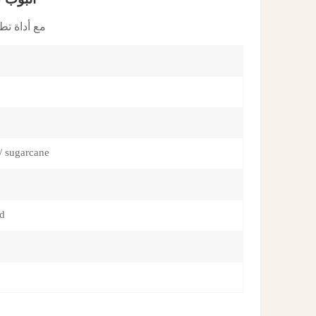
ภาษาไทย
أنبوب كريم العين الناعم المضغوط من OEM
العربية
Indonesian
/ sugarcane
ed