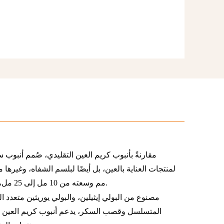
مقارنةً بأنبوب كريم العين التقليدي، صُمم أنبوب 
مم وسعته من 10 مل إلى 25 مل، مما يوفر دقة في الاستخدام بفضل أداة التطبيق المصنوعة من سبائك الزنك.
مصنوع من البولي إيثيلين، والبولي يوريثين متعدد ال
المتسلسل وقصب السكر، يدعم أنبوب كريم العين مما