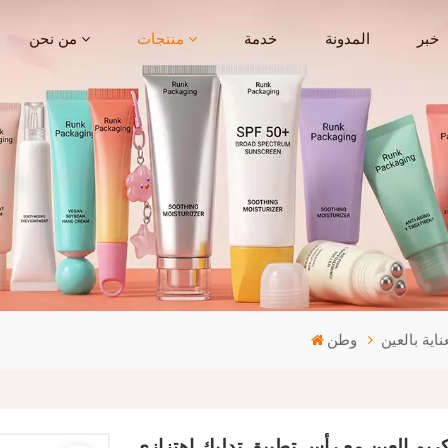
خبر
المدونة
خدمة
منتجات
من نحن
ناية بالعين
وطن
كريم العين مع رأس تطبيق تدليك اهتزازي