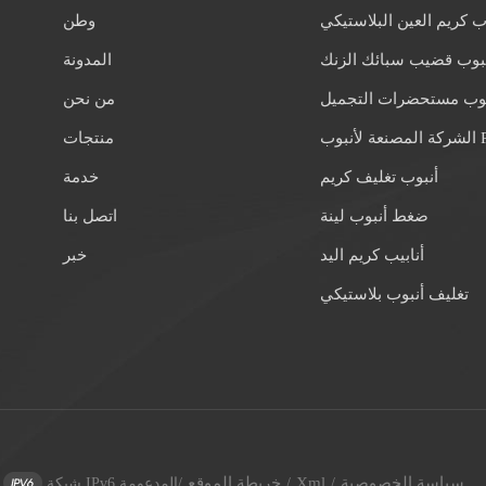
ب كريم العين البلاستيكي
وطن
بوب قضيب سبائك الزنك
المدونة
بوب مستحضرات التجميل
من نحن
 لأنبوب PE
منتجات
أنبوب تغليف كريم
خدمة
ضغط أنبوب لينة
اتصل بنا
أنابيب كريم اليد
خبر
تغليف أنبوب بلاستيكي
سياسة الخصوصية
Xml
خريطة الموقع
/
/
/
شبكة IPv6 المدعومة