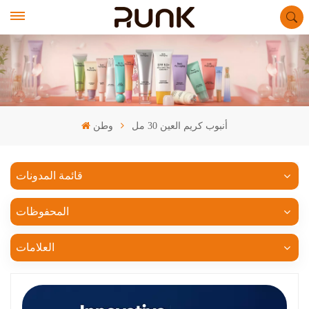
أنبوب كريم العين 30 مل
وطن
قائمة المدونات
المحفوظات
العلامات