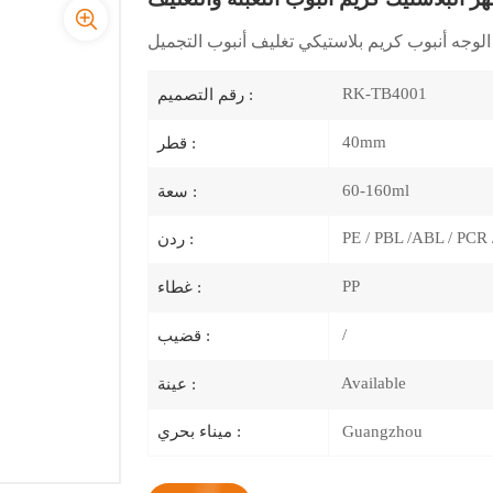
RK-TB4001
رقم التصميم :
40mm
قطر :
60-160ml
سعة :
PE / PBL /ABL / PCR 
ردن :
PP
غطاء :
/
قضيب :
Available
عينة :
Guangzhou
ميناء بحري :