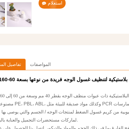
استعلام
المواصفات
تفاصيل المن
بلاستيكية لتنظيف غسول الوجه فريدة من نوعها بسعة 60-160 مل
تيكية ذات عبوات منظف الوجه بقطر 40 مم وسعة من 60 إلى 160 مل
مصنوعة من PE، PBL، ABL، وكذلك مواد صديقة للبيئة مثل PCR وقصب السك
أنبوبية من كريم غسول الضغط لمنتجات الوجه / الجسم والتي يوصى بها 
لماركات مستحضرات التجميل والعناية بالبشرة.
الفارغ بما في ذلك الحجم والمواد والديكور. اتصل بنا للحصول على ع