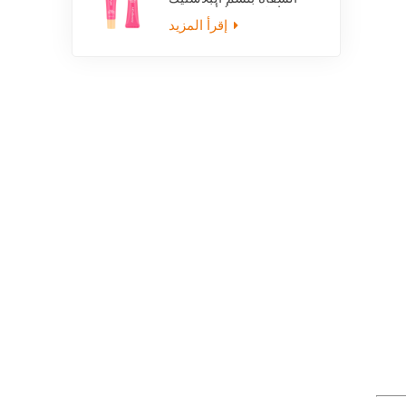
فارغة ضغط أنبوب مع
قضيب
إقرأ المزيد