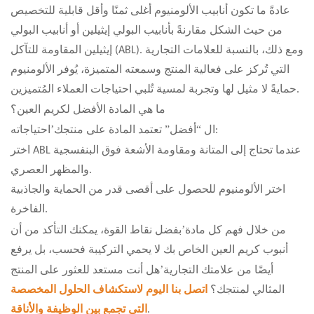
عادةً ما تكون أنابيب الألومنيوم أغلى ثمنًا وأقل قابلية للتخصيص
من حيث الشكل مقارنةً بأنابيب البولي إيثيلين أو أنابيب البولي
إيثيلين المقاومة للتآكل (ABL). ومع ذلك، بالنسبة للعلامات التجارية
التي تُركز على فعالية المنتج وسمعته المتميزة، يُوفر الألومنيوم
حمايةً لا مثيل لها وتجربة لمسية تُلبي احتياجات العملاء المُتميزين.
ما هي المادة الأفضل لكريم العين؟
’
”
“
احتياجاته:
ال
أفضل
تعتمد المادة على منتجك
اختر ABL عندما تحتاج إلى المتانة ومقاومة الأشعة فوق البنفسجية
والمظهر العصري.
اختر الألومنيوم للحصول على أقصى قدر من الحماية والجاذبية
الفاخرة.
’
من خلال فهم كل مادة
بفضل نقاط القوة، يمكنك التأكد من أن
أنبوب كريم العين الخاص بك لا يحمي التركيبة فحسب، بل يرفع
’
أيضًا من علامتك التجارية
هل أنت مستعد للعثور على المنتج
المثالي لمنتجك؟
اتصل بنا اليوم لاستكشاف الحلول المخصصة
.
التي تجمع بين الوظيفة والأناقة