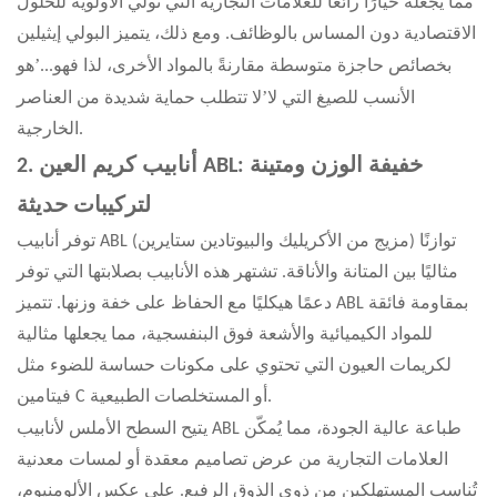
مما يجعله خيارًا رائعًا للعلامات التجارية التي تُولي الأولوية للحلول
الاقتصادية دون المساس بالوظائف. ومع ذلك، يتميز البولي إيثيلين
’
بخصائص حاجزة متوسطة مقارنةً بالمواد الأخرى، لذا فهو...
هو
’
الأنسب للصيغ التي لا
لا تتطلب حماية شديدة من العناصر
الخارجية.
2. أنابيب كريم العين ABL: خفيفة الوزن ومتينة
لتركيبات حديثة
توفر أنابيب ABL (مزيج من الأكريليك والبيوتادين ستايرين) توازنًا
مثاليًا بين المتانة والأناقة. تشتهر هذه الأنابيب بصلابتها التي توفر
دعمًا هيكليًا مع الحفاظ على خفة وزنها. تتميز ABL بمقاومة فائقة
للمواد الكيميائية والأشعة فوق البنفسجية، مما يجعلها مثالية
لكريمات العيون التي تحتوي على مكونات حساسة للضوء مثل
فيتامين C أو المستخلصات الطبيعية.
يتيح السطح الأملس لأنابيب ABL طباعة عالية الجودة، مما يُمكّن
العلامات التجارية من عرض تصاميم معقدة أو لمسات معدنية
تُناسب المستهلكين من ذوي الذوق الرفيع. على عكس الألومنيوم،