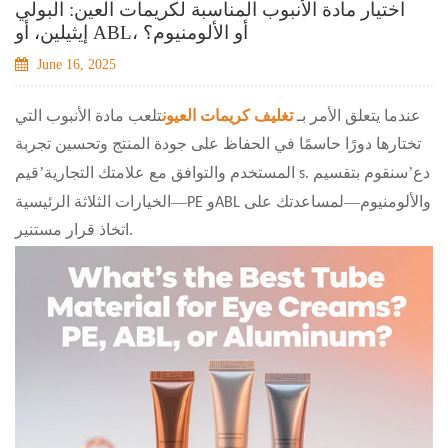
اختيار مادة الأنبوب المناسبة لكريمات العين: البولي
إيثيلين، أو ABL، أو الألومنيوم؟
June 16, 2025
عندما يتعلق الأمر بـ
تغليف كريمات العيون
تلعب مادة الأنبوب التي
تختارها دورًا حاسمًا في الحفاظ على جودة المنتج وتحسين تجربة
’
’
قيم s. دع
سنقوم بتقسيم
المستخدم والتوافق مع علامتك التجارية
—
—
PE وABL والألومنيوم
لمساعدتك على
الخيارات الثلاثة الرئيسية
اتخاذ قرار مستنير.