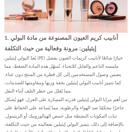
1. أنابيب كريم العيون المصنوعة من مادة البولي
إيثيلين: مرونة وفعالية من حيث التكلفة
يُعدّ البولي إيثيلين (PE) خيارًا شائعًا لأنابيب كريمات العيون بفضل
ملمسه الناعم والقابل للانحناء. تُسهّل هذه المادة الضغط، مما
يضمن وصول المستخدمين إلى كل قطرة من المنتج دون عناء.
كما تتميز أنابيب البولي إيثيلين بخفة وزنها ومقاومتها للصدمات،
مما يُقلل من خطر التلف أثناء النقل.
من أهم مزايا البولي إيثيلين قدرته الممتازة على العزل. فهو يُشكل
حاجزًا محكمًا ضد الهواء والرطوبة، مما يُساعد على الحفاظ على
ثبات المكونات النشطة مثل حمض الهيالورونيك أو الريتينول.
بالإضافة إلى ذلك، يتميز البولي إيثيلين بفعاليته من حيث التكلفة،