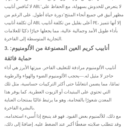
’
لا يتعرض للخدوش بسهولة، مع الحفاظ على
لا تُنافس أنابيب ABL
’
مظهر أنيق في جميع أنحاء المنتج
دورة حياة أطول. على الرغم من
أن تكلفة أنابيب ABL أعلى بقليل من تكلفة أنابيب PE، إلا أنها تتميز
بأداء طويل الأمد وجمالية عالية، مما يجعلها خيارًا ذكيًا للعلامات
التجارية المتوسطة إلى الفاخرة.
3. أنابيب كريم العين المصنوعة من الألومنيوم:
حماية فائقة
أنابيب الألومنيوم مرادفة للتغليف الفاخر. ميزتها الأبرز هي أداء
—
حاجز لا مثيل له.
يحجب الألومنيوم الضوء والهواء والرطوبة
تمامًا، مما يضمن انتعاشًا حتى أكثر التركيبات حساسية، مثل تلك
التي تحتوي على الببتيدات أو الزيوت العطرية. كما يوفر هذا
المعدن شعورًا بالفخامة، وهو ما يرتبط غالبًا بمنتجات العناية
بالبشرة الفاخرة.
مع ذلك، للألمنيوم بعض القيود. فهو قد ينبعج إذا أُسيء استخدامه،
وقد تتطلب صلابته ضغطًا أكبر عند الضغط عليه. إضافةً إلى ذلك،