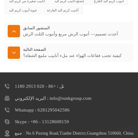
أنبوب كريم اليد الفارغ
مُصنِّع أنابيب كريم اليد
أنابيب صغيرة من كريم اليد
أنابيب كريم اليد الفارغة
عبوة أنبوب كريم اليد
المنشور السابق
أحدث تصميم--- أنبوب الرش مربع وأنبوب الثلث الرش
الصفحة التالية
كيفية تجنب فقاعات الهواء عند ملء أنابيب ملمع الشفاه؟
تل : +86 - 020 2913 1180
البريد الإلكتروني : info@runkgroup.com
Whatsapp : 6281295042586
Skype : +86 - 13128608159
جمع : No.6 Puxing Road,Tianhe District,Guangzhou 510660, China