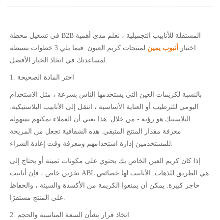
في تشغيل محطة B2B المستقلة للأنابيب التجميلية ، نعلم مدى أهمية
اختيار
أنبوب يمين
لمنتجات كريم العيون. فيما يلي 3 خطوات بسيطة
لمساعدتك في اتخاذ الخيار الأفضل.
1. اختر المادة الصحيحة
بالنسبة لكريمات العين التي يستخدمها الناس بسرعة ، مثل الاستخدام
اليومي للترطيب أو العناية الأساسية ، انتقل إلى الأنابيب البلاستيكية.
البلاستيك هو رؤية - من خلال. هذا يعني أن العملاء يمكنهم بسهولة
معرفة مقدار المنتج المتبقي. هذه الشفافية تجعل من المريحة
للمستخدمين إدارة استخدامهم ومعرفة وقت إعادة الشراء.
إذا كان كريم العين الخاص بك يحتوي على مكونات ثمينة أو يحتاج إلى
تخزين خاص ، فإن أنابيب ABL هي الطريق للذهاب. الأنابيب لها خصائص
حاجز كبيرة. يمكن أن يمنعوا الكريمة من الأكسدة والسيئة ، والحفاظ
على المنتج مستقرًا.
2. اتخاذ قرار بشأن السعة المناسبة والحجم