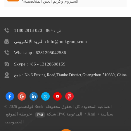
السيروم وكريم العين المتخصصة؟
تل : +86 - 020 2913 1180
البريد الإلكتروني : info@runkgroup.com
Whatsapp : 6281295042586
Skype : +86 - 13128608159
جمع : No.6 Puxing Road,Tianhe District,Guangzhou 510660, China
© 2026 قوانغتشو Runk الصناعية المحدودة كل الحقوق محفوظة.
سياسة
Xml
خريطة الموقع
/
/
شبكة IPv6 المدعومة
/
الخصوصية